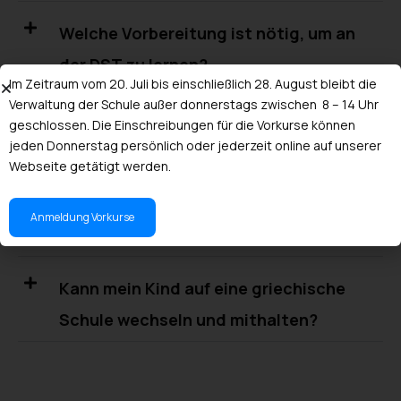
Welche Vorbereitung ist nötig, um an
der DST zu lernen?
Im Zeitraum vom 20. Juli bis einschließlich 28. August bleibt die
Verwaltung der Schule außer donnerstags zwischen 8 – 14 Uhr
Wie kann ich mein Kind begleiten, wenn
geschlossen. Die Einschreibungen für die Vorkurse können
jeden Donnerstag persönlich oder jederzeit online auf unserer
ich kein Deutsch spreche?
Webseite getätigt werden.
Wird mein Kind ausreichend Griechisch
Anmeldung Vorkurse
und Geschichte lernen?
Kann mein Kind auf eine griechische
Schule wechseln und mithalten?