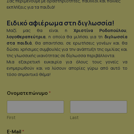
Σας περιμένουμε με δραστηριότητες, παιχνίδι και πολλές
εκπλήξεις για τα παιδιά!
Ειδικό αφιέρωμα στη διγλωσσία!
Μαζί μας θα είναι η
Χριστίνα Ροδοπούλου
,
λογοθεραπεύτρια
, η οποία θα μιλήσει για τη
διγλωσσία
στα παιδιά
, θα απαντήσει σε ερωτήσεις γονέων και θα
δώσει χρήσιμες συμβουλές για την ανάπτυξη της ομιλίας και
της γλωσσικής ικανότητας σε δίγλωσσα περιβάλλοντα.
Μια εξαιρετική ευκαιρία για όλους τους γονείς να
ενημερωθούν και να λύσουν απορίες γύρω από αυτό το
τόσο σημαντικό θέμα!
Ονοματεπώνυμο
*
First
Last
π
E-Mail
*
α