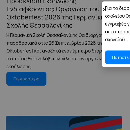
Πρόσκληση Εκδήλωσης
Ενδιαφέροντος: Οργάνωση του
Για το διάσ
σχολείου θ
Oktoberfest 2026 της Γερμανικής
εγγραφές γ
Σχολής Θεσσαλονίκης
αυτοπροσώπ
Η Γερμανική Σχολή Θεσσαλονίκης θα διοργανώσει
σχολείου.
παραδοσιακά στις 26 Σεπτεμβρίου 2026 την γιορτή
Oktoberfest και αναζητά έναν έμπειρο διοργανωτή,
Πατήστε 
ο οποίος θα αναλάβει ολόκληρη την οργάνωση της
εκδήλωσης.
Περισσότερα