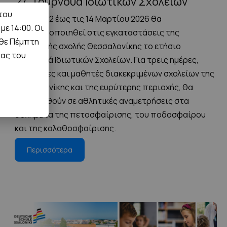
27. Τουρνουά Ιδιωτικών Σχολείων
 του
Από τις 12 έως τις 14 Μαρτίου 2026 θα
ε 14:00. Οι
πραγματοποιηθεί στις εγκαταστάσεις της
άθε Πέμπτη
Γερμανικής σχολής Θεσσαλονίκης το ετήσιο
δας του
Τουρνουά Ιδιωτικών Σχολείων. Για τρεις ημέρες,
μαθήτριες και μαθητές διακεκριμένων σχολείων της
Θεσσαλονίκης και της ευρύτερης περιοχής, θα
συναντηθούν σε αθλητικές αναμετρήσεις στα
αθλήματα της πετοσφαίρισης, του ποδοσφαίρου
και της καλαθοσφαίρισης.
Περισσότερα