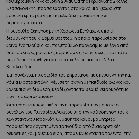
καθιερωμένη Καλοκαιρινή Συναυλία της Γερμανικής Σχολής
Θεσσαλονίκης, προσφέροντας στο κοινό μια ξεχωριστή
μουσική εμπειρία γεμάτη μελωδίες, συγκίνηση και
δημιουργικότητα.
Η συναυλία ξεκίνησε με τη Χορωδία Ενηλίκων, υπό τη
διεύθυνση του κ. Σάββα Βρεττού, η οποία παρουσίασε στο
κοινό ένα πλούσιο και πολυποίκιλο πρόγραμμα με έργα από
διαφορετικές μουσικές παραδόσεις και εποχές. Στο πιάνο
συνόδευσε η καθηγήτρια του σχολείου μας, κα. Λίλια
Βασιλειάδου.
Στη συνέχεια, η Χορωδία του Δημοτικού, με υπεύθυνη την κα.
Ρόικα Μαστραντώνη, γέμισε τη σκηνή με παιδικές φωνές και
καλοκαιρινή διάθεση, κερδίζοντας το θερμό χειροκρότημα
των παρευρισκομένων.
Ιδιαίτερα εντυπωσιακή ήταν η παρουσία των μουσικών
συνόλων του Γυμνασίου/Λυκείου υπό την καθοδήγηση του κ.
Κωνσταντίνου Ισαακίδη. Οι μαθητές και οι μαθήτριες
παρουσίασαν αγαπημένα τραγούδια από διαφορετικές
δεκαετίες και μουσικά είδη, αποδεικνύοντας το ταλέντο, την