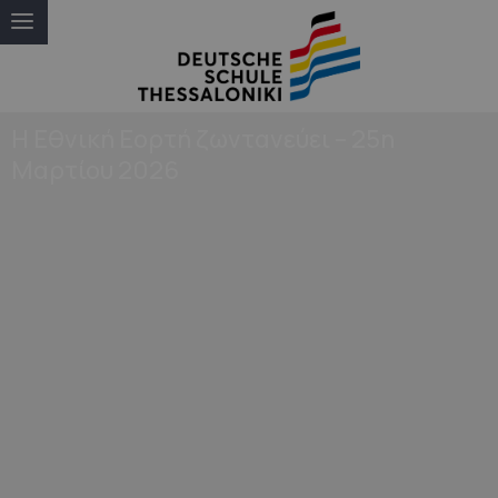
Η Εθνική Εορτή ζωντανεύει – 25η
Μαρτίου 2026