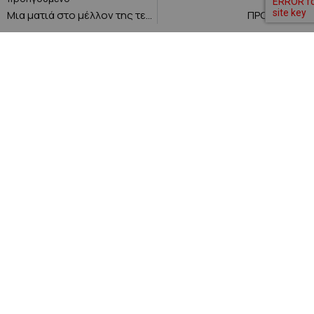
Μια ματιά στο μέλλον της τεχνολογίας
ΠΡΟΚΗΡΥΞΗ
Εγγραφή στο Newsletter